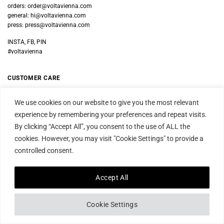
orders:
order@voltavienna.com
general:
hi@voltavienna.com
press:
press@voltavienna.com
INSTA, FB, PIN
#voltavienna
CUSTOMER CARE
PAYMENT OPTIONS
We use cookies on our website to give you the most relevant
experience by remembering your preferences and repeat visits.
SHIPPING OPTIONS
By clicking “Accept All”, you consent to the use of ALL the
RETURNS
cookies. However, you may visit "Cookie Settings" to provide a
controlled consent.
ARCHIVE SALE
Accept All
PROFESSIONALS
PROPS
Cookie Settings
PRESS AND MEDIA
–
IMAGE REQUESTS