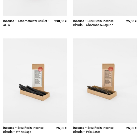
Incausa – Yanomami Wii Basket –
Incausa – Breu Resin Incense
298,00
€
25,00
€
XL_c
Blends – Chacrona & Jagube
Incausa – Breu Resin Incense
Incausa – Breu Resin Incense
25,00
€
25,00
€
Blends – White Sage
Blends – Palo Santo