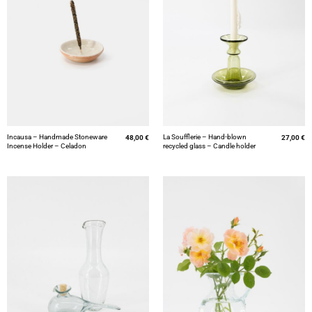
Incausa – Handmade Stoneware
La Soufflerie – Hand-blown
48,00
€
27,00
€
Incense Holder – Celadon
recycled glass – Candle holder