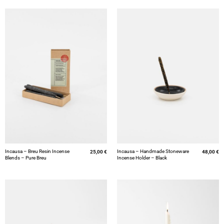
Incausa – Breu Resin Incense
Incausa – Handmade Stoneware
25,00
€
48,00
€
Blends – Pure Breu
Incense Holder – Black