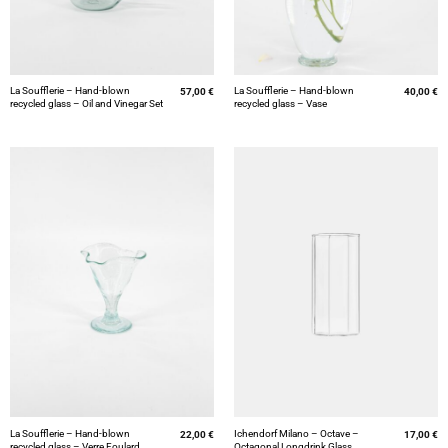
La Soufflerie – Hand-blown
La Soufflerie – Hand-blown
57,00
€
40,00
€
recycled glass – Oil and Vinegar Set
recycled glass – Vase
La Soufflerie – Hand-blown
Ichendorf Milano – Octave –
22,00
€
17,00
€
recycled glass – Verre Foulard
Octagonal Longdrink Glass